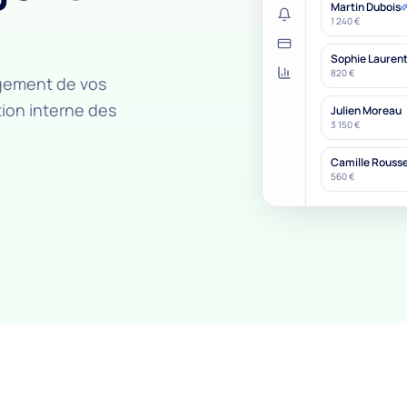
Martin Dubois
1 240 €
Sophie Lauren
820 €
gagement de vos
tion interne des
Julien Moreau
3 150 €
Camille Rouss
560 €