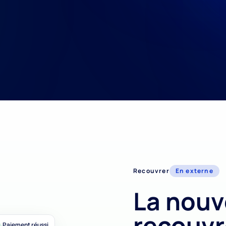
Recouvrer
En externe
La nouv
recouv
Paiement réussi