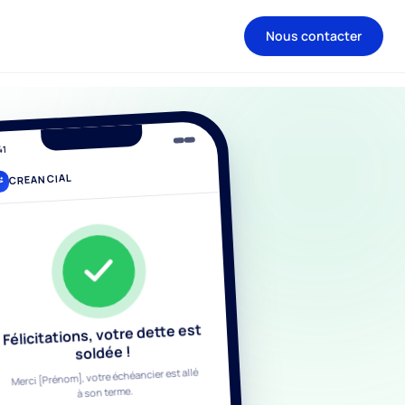
Nous contacter
41
CREANCIAL
OTRE ÉCHÉANCIER
lan de paiement
1
Échéance
62,00 €
2
Échéance
62,00 €