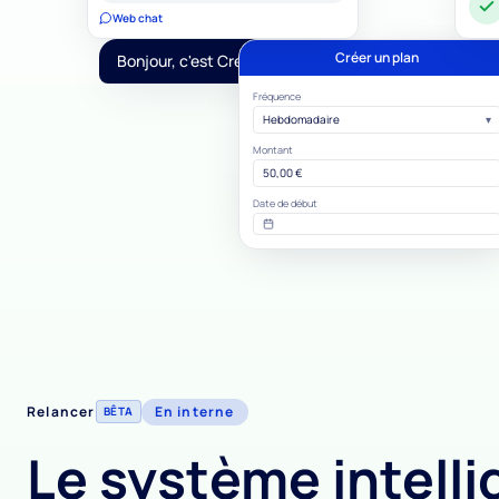
Web chat
SMS
Créer un plan
Bonjour, c'est Creancial
NOUVEL EMAIL DE
Mettez en place u
Fréquence
dès aujourd'hui
Hebdomadaire
▾
Email
Montant
50,00 €
Date de début
Relancer
En interne
BÊTA
Le système intelli