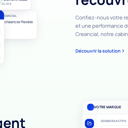
50,00 €
 CREANCIAL
Confiez-nous votre re
n échéancier flexible
et une performance d
Creancial, notre cabi
Découvrir la solution
VOTRE MARQUE
gent
DOSSIERS ACTIFS