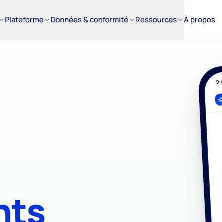
Plateforme
Données & conformité
Ressources
À propos
9:
V
P
nts