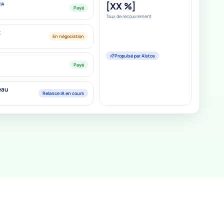
[XX %]
IA
Relance IA en cours
Taux de recouvrement
t
En négociation
Propulsé par Aïstos
Payé
eau
Relance IA en cours