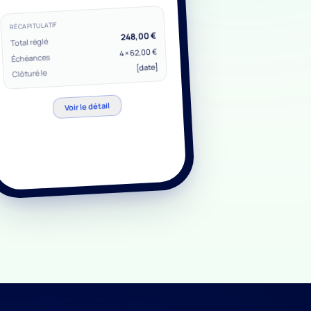
3
Échéance
62,00 €
4
Échéance
Payer
62,00 €
62,00 €
RESTE À RÉGLER